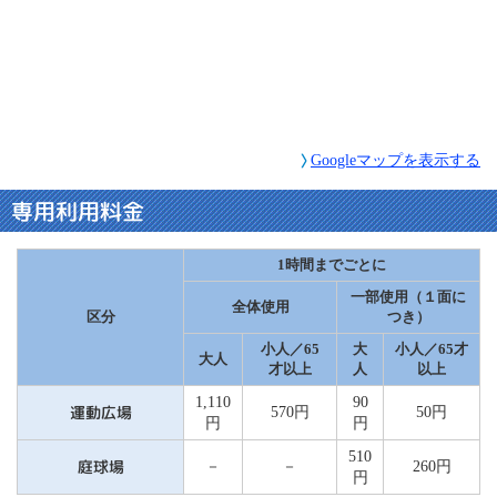
Googleマップを表示する
専用利用料金
1時間までごとに
一部使用（１面に
全体使用
区分
つき）
小人／65
大
小人／65才
大人
才以上
人
以上
1,110
90
運動広場
570円
50円
円
円
510
庭球場
－
－
260円
円