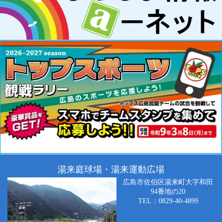
湯来庭球場・湯来運動広場
広島市佐伯区湯来町大字和田
94番地の20
TEL：0829-40-4899