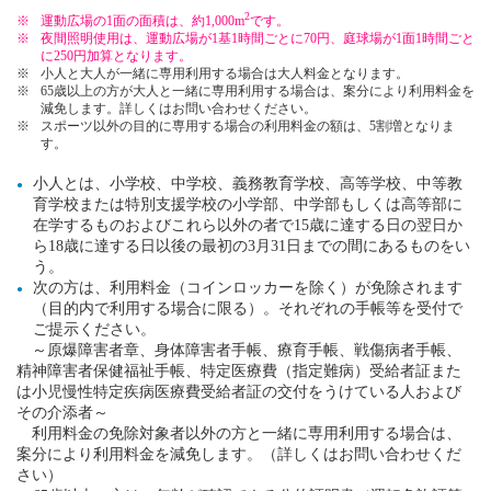
2
運動広場の1面の面積は、約1,000m
です。
夜間照明使用は、運動広場が1基1時間ごとに70円、庭球場が1面1時間ごと
に250円加算となります。
小人と大人が一緒に専用利用する場合は大人料金となります。
65歳以上の方が大人と一緒に専用利用する場合は、案分により利用料金を
減免します。詳しくはお問い合わせください。
スポーツ以外の目的に専用する場合の利用料金の額は、5割増となりま
す。
小人とは、小学校、中学校、義務教育学校、高等学校、中等教
育学校または特別支援学校の小学部、中学部もしくは高等部に
在学するものおよびこれら以外の者で15歳に達する日の翌日か
ら18歳に達する日以後の最初の3月31日までの間にあるものをい
う。
次の方は、利用料金（コインロッカーを除く）が免除されます
（目的内で利用する場合に限る）。それぞれの手帳等を受付で
ご提示ください。
～原爆障害者章、身体障害者手帳、療育手帳、戦傷病者手帳、
精神障害者保健福祉手帳、特定医療費（指定難病）受給者証また
は小児慢性特定疾病医療費受給者証の交付をうけている人および
その介添者～
利用料金の免除対象者以外の方と一緒に専用利用する場合は、
案分により利用料金を減免します。（詳しくはお問い合わせくだ
さい）