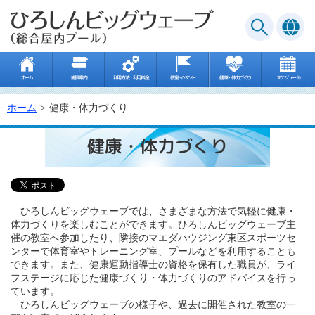
ホーム
施設案内
利用方法・利用料金
教室･イベント
健康・体力づくり
スケジュール
ホーム
健康・体力づくり
健康・体力づくり
ひろしんビッグウェーブでは、さまざまな方法で気軽に健康・
体力づくりを楽しむことができます。ひろしんビッグウェーブ主
催の教室へ参加したり、隣接のマエダハウジング東区スポーツセ
ンターで体育室やトレーニング室、プールなどを利用することも
できます。また、健康運動指導士の資格を保有した職員が、ライ
フステージに応じた健康づくり・体力づくりのアドバイスを行っ
ています。
ひろしんビッグウェーブの様子や、過去に開催された教室の一