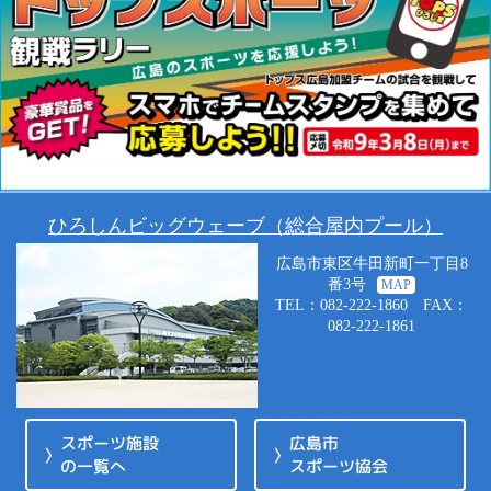
ひろしんビッグウェーブ（総合屋内プール）
広島市東区牛田新町一丁目8
番3号
MAP
TEL：082-222-1860 FAX：
082-222-1861
スポーツ施設
広島市
の一覧へ
スポーツ協会