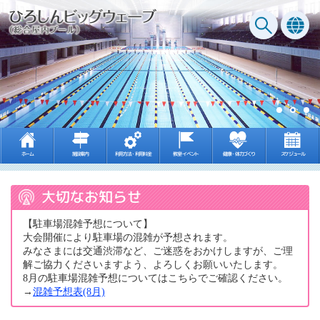
Next
ホーム
施設案内
利用方法・利用料金
教室･イベント
健康・体力づくり
スケジュール
大切なお知らせ
【駐車場混雑予想について】
大会開催により駐車場の混雑が予想されます。
みなさまには交通渋滞など、ご迷惑をおかけしますが、ご理
解ご協力くださいますよう、よろしくお願いいたします。
8月の駐車場混雑予想についてはこちらでご確認ください。
→
混雑予想表(8月)